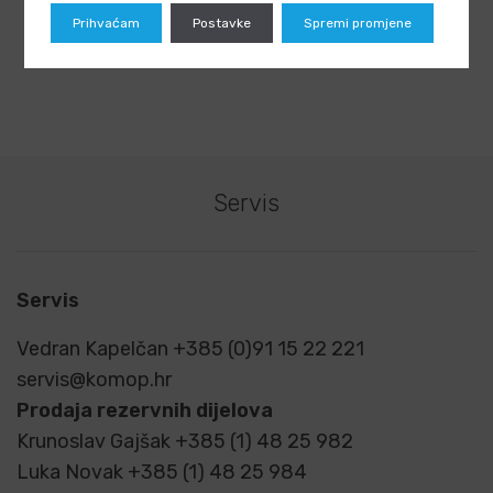
Prihvaćam
Postavke
Spremi promjene
Servis
Servis
Vedran Kapelčan +385 (0)91 15 22 221
servis@komop.hr
Prodaja rezervnih dijelova
Krunoslav Gajšak +385 (1) 48 25 982
Luka Novak +385 (1) 48 25 984