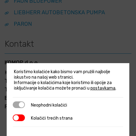
FAUN BLUEPOWER
LIEBHERR AUTOBETONSKA PUMPA
PARON
Kontakt
KOMOP d.o.o
Koristimo kolačiće kako bismo vam pružili najbolje
Kovinska 21, HR-10090 Zagreb-Susedgrad
iskustvo na našoj web stranici.
Telefon:
+385 (1) 4825 990
Informacije o kolačićima koje koristimo ili opcije za
isključivanje kolačića možete pronaći u
postavkama
.
Telefaks:
+385 (1) 4825 997
E-mail:
info@komop.hr
Neophodni kolačići
Neophodni kolačići
Radno vrijeme:
pon-pet 08.00-16.00
Kolačići trećih strana
Kolačići trećih strana