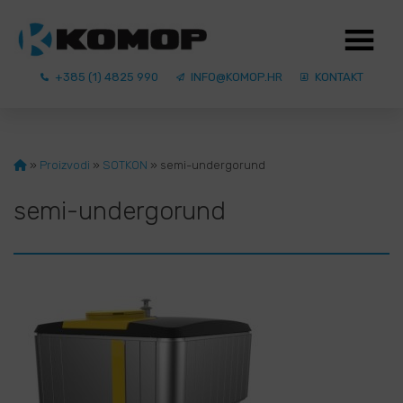
+385 (1) 4825 990
INFO@KOMOP.HR
KONTAKT
»
Proizvodi
»
SOTKON
»
semi-undergorund
semi-undergorund