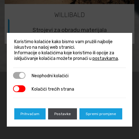
WILLIBALD
Strojevi za obradu materijala
Koristimo kolačiće kako bismo vam pružili najbolje
iskustvo na našoj web stranici.
Informacije o kolačićima koje koristimo ili opcije za
isključivanje kolačića možete pronaći u
postavkama
.
Neophodni kolačići
Neophodni kolačići
Kolačići trećih strana
Kolačići trećih strana
MI U BROJKAMA
Prihvaćam
Postavke
Spremi promjene