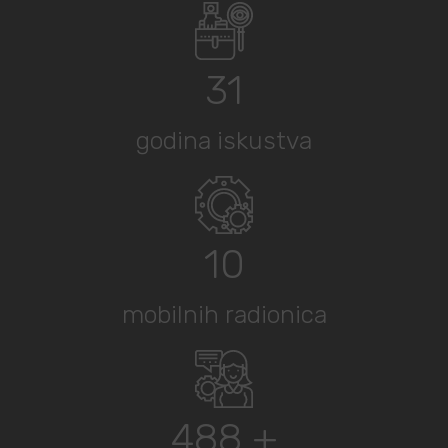
32
godina iskustva
15
mobilnih radionica
500
+