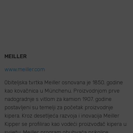
MEILLER
www.meiller.com
Obiteljska tvrtka Meiller osnovana je 1850. godine
kao kovačnica u Münchenu. Proizvodnjom prve
nadogradnje s vitlom za kamion 1907. godine
postavljeni su temelji za početak proizvodnje
kipera. Kroz desetljeća razvoja i inovacija Meiller
Kipper se profilirao kao vodeći proizvođač kipera u
svijetu. Meiller program obuhvaća prikolice,