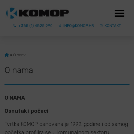
+385 (1) 4825 990
INFO@KOMOP.HR
KONTAKT
»
O nama
O nama
O NAMA
Osnutak i počeci
Tvrtka KOMOP osnovana je 1992. godine i od samog
početka profilira se u komunalnom sektoru