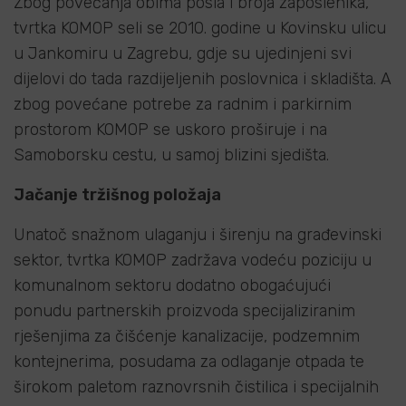
Zbog povećanja obima posla i broja zaposlenika,
tvrtka KOMOP seli se 2010. godine u Kovinsku ulicu
u Jankomiru u Zagrebu, gdje su ujedinjeni svi
dijelovi do tada razdijeljenih poslovnica i skladišta. A
zbog povećane potrebe za radnim i parkirnim
prostorom KOMOP se uskoro proširuje i na
Samoborsku cestu, u samoj blizini sjedišta.
Jačanje tržišnog položaja
Unatoč snažnom ulaganju i širenju na građevinski
sektor, tvrtka KOMOP zadržava vodeću poziciju u
komunalnom sektoru dodatno obogaćujući
ponudu partnerskih proizvoda specijaliziranim
rješenjima za čišćenje kanalizacije, podzemnim
kontejnerima, posudama za odlaganje otpada te
širokom paletom raznovrsnih čistilica i specijalnih