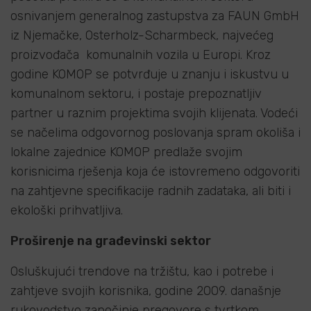
osnivanjem generalnog zastupstva za FAUN GmbH
iz Njemačke, Osterholz-Scharmbeck, najvećeg
proizvođača komunalnih vozila u Europi. Kroz
godine KOMOP se potvrđuje u znanju i iskustvu u
komunalnom sektoru, i postaje prepoznatljiv
partner u raznim projektima svojih klijenata. Vodeći
se načelima odgovornog poslovanja spram okoliša i
lokalne zajednice KOMOP predlaže svojim
korisnicima rješenja koja će istovremeno odgovoriti
na zahtjevne specifikacije radnih zadataka, ali biti i
ekološki prihvatljiva.
Proširenje na građevinski sektor
Osluškujući trendove na tržištu, kao i potrebe i
zahtjeve svojih korisnika, godine 2009. današnje
rukovodstvo započinje pregovore s tvrtkom