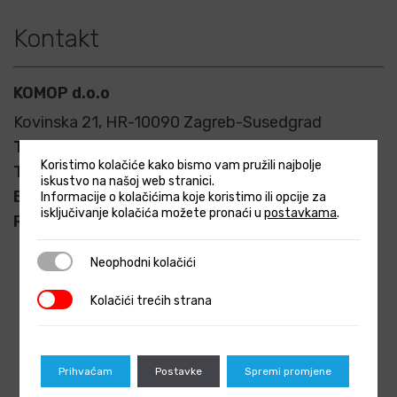
Kontakt
KOMOP d.o.o
Kovinska 21, HR-10090 Zagreb-Susedgrad
Telefon:
+385 (1) 4825 990
Koristimo kolačiće kako bismo vam pružili najbolje
Telefaks:
+385 (1) 4825 997
iskustvo na našoj web stranici.
E-mail:
info@komop.hr
Informacije o kolačićima koje koristimo ili opcije za
isključivanje kolačića možete pronaći u
postavkama
.
Radno vrijeme:
pon-pet 08.00-16.00
Neophodni kolačići
Neophodni kolačići
Kolačići trećih strana
Kolačići trećih strana
Prihvaćam
Postavke
Spremi promjene