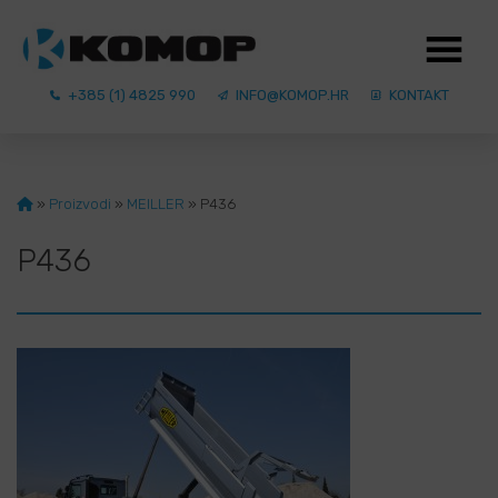
+385 (1) 4825 990
INFO@KOMOP.HR
KONTAKT
»
Proizvodi
»
MEILLER
»
P436
P436