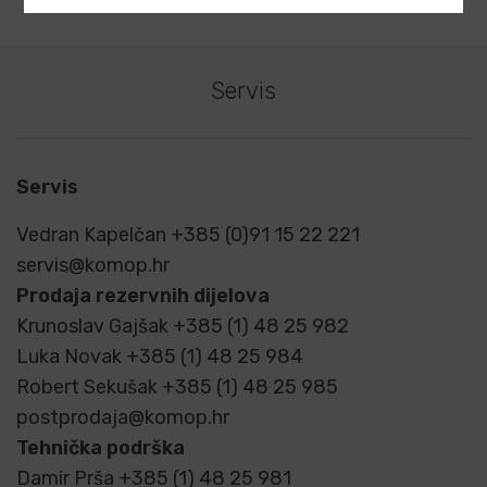
Servis
Servis
Vedran Kapelčan +385 (0)91 15 22 221
servis@komop.hr
Prodaja rezervnih dijelova
Krunoslav Gajšak +385 (1) 48 25 982
Luka Novak +385 (1) 48 25 984
Robert Sekušak +385 (1) 48 25 985
postprodaja@komop.hr
Tehnička podrška
Damir Prša +385 (1) 48 25 981