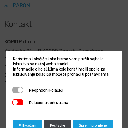
PARON
Kontakt
KOMOP d.o.o
Kovinska 21, HR-10090 Zagreb-Susedgrad
Telefon:
+385 (1) 4825 990
Koristimo kolačiće kako bismo vam pružili najbolje
iskustvo na našoj web stranici.
Telefaks:
+385 (1) 4825 997
Informacije o kolačićima koje koristimo ili opcije za
isključivanje kolačića možete pronaći u
postavkama
.
E-mail:
info@komop.hr
Radno vrijeme:
pon-pet 08.00-16.00
Neophodni kolačići
Neophodni kolačići
Kolačići trećih strana
Kolačići trećih strana
Prihvaćam
Postavke
Spremi promjene