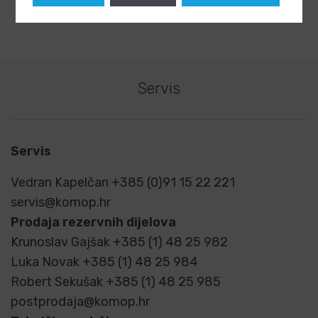
Servis
Servis
Vedran Kapelčan +385 (0)91 15 22 221
servis@komop.hr
Prodaja rezervnih dijelova
Krunoslav Gajšak +385 (1) 48 25 982
Luka Novak +385 (1) 48 25 984
Robert Sekušak +385 (1) 48 25 985
postprodaja@komop.hr