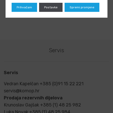
Prihvaćam
Postavke
Spremi promjene
Servis
Servis
Vedran Kapelčan +385 (0)91 15 22 221
servis@komop.hr
Prodaja rezervnih dijelova
Krunoslav Gajšak +385 (1) 48 25 982
Luka Novak +385 (1) 48 25 984