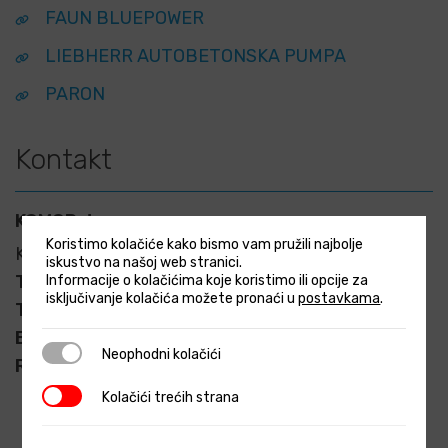
FAUN BLUEPOWER
LIEBHERR AUTOBETONSKA PUMPA
PARON
Kontakt
KOMOP d.o.o
Koristimo kolačiće kako bismo vam pružili najbolje
Kovinska 21, HR-10090 Zagreb-Susedgrad
iskustvo na našoj web stranici.
Telefon:
+385 (1) 4825 990
Informacije o kolačićima koje koristimo ili opcije za
isključivanje kolačića možete pronaći u
postavkama
.
Telefaks:
+385 (1) 4825 997
E-mail:
info@komop.hr
Neophodni kolačići
Neophodni kolačići
Radno vrijeme:
pon-pet 08.00-16.00
Kolačići trećih strana
Kolačići trećih strana